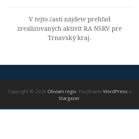
V tejto časti nájdete prehľad
zrealizovaných aktivít RA NSRV pre
Trnavský kraj.
Copyright © 2026
Obviam regio
. Používame
WordPress
a
Stargazer
.